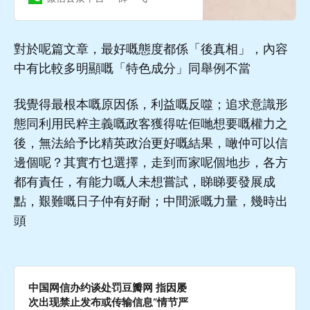
對於呢篇文章，最好嘅態度都係「後真相」，內容
中有比較多明顯嘅「特色成分」同舉例不當
我覺得最根本嘅原因係，利益嘅反噬；追求意識形
態同利用民粹主義嘅政客獲得咗佢哋想要嘅權力之
後，無法給予比精英政治更好嘅結果，噉仲可以信
邊個呢？其實冇乜選擇，走到而家呢個地步，各方
都有責任，有能力嘅人未想嘗試，睇睇要發展成
點，艱難嘅日子仲有好耐；中間派嘅力量，幾時出
頭
中国网信办约谈处罚豆瓣网 指因屡
次出现禁止发布或传输信息“情节严