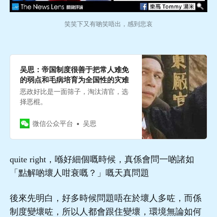
笑笑下又有啲笑唔出，感到悲哀
吴思：帝国制度很善于把常人难免
的弱点和毛病培育为全国性的灾难
恶政好比是一面筛子，淘汰清官，选
择恶棍。
微信公众平台
吴思
quite right，喺好細個嘅時候，真係會問一啲諸如
「點解啲壞人咁衰嘅？」嘅天真問題
後來先明白，好多時候問題唔在於壞人多咗，而係
制度變壞咗，所以人都會跟住變壞，環境無論如何