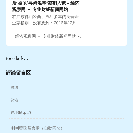
后 被以“寻衅滋事”获刑入狱 - 经济
观察网 － 专业财经新闻网站
在广东佛山经商、办厂多年的民营企
业家杨刚，没有想到：2016年12月，
发生在自己公司大门外一起轻微交通
事故引发的打斗这样一起看似简单的
经济观察网 － 专业财经新闻网站
经济观察网
案件，能经历5年之久而未了，其发
展经过又如此一波三折？
too dark...
評論留言区