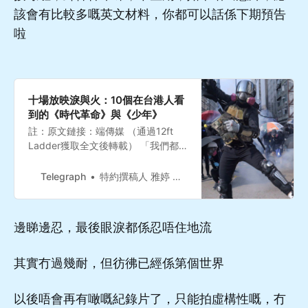
該會有比較多嘅英文材料，你都可以話係下期預告
啦
十場放映淚與火：10個在台港人看
到的《時代革命》與《少年》
註：原文鏈接：端傳媒 （通過12ft
Ladder獲取全文後轉載） 「我們都
在電影裡尋找自己曾經存在的證明，
在前一生曾經活過的證明。」
Telegraph
特約撰稿人 雅婷 發自台北2021-11-28
邊睇邊忍，最後眼淚都係忍唔住地流
其實冇過幾耐，但彷彿已經係第個世界
以後唔會再有噉嘅紀錄片了，只能拍虛構性嘅，冇