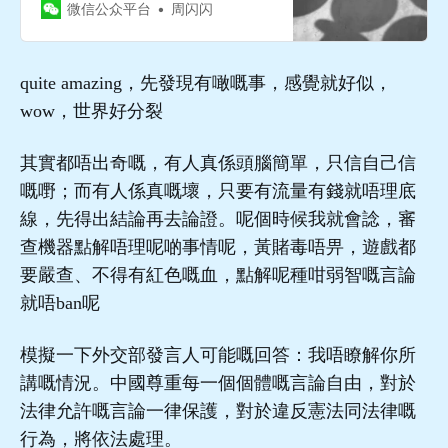
微信公众平台
周闪闪
quite amazing，先發現有噉嘅事，感覺就好似，
wow，世界好分裂
其實都唔出奇嘅，有人真係頭腦簡單，只信自己信
嘅嘢；而有人係真嘅壞，只要有流量有錢就唔理底
線，先得出結論再去論證。呢個時候我就會諗，審
查機器點解唔理呢啲事情呢，黃賭毒唔畀，遊戲都
要嚴查、不得有紅色嘅血，點解呢種咁弱智嘅言論
就唔ban呢
模擬一下外交部發言人可能嘅回答：我唔瞭解你所
講嘅情況。中國尊重每一個個體嘅言論自由，對於
法律允許嘅言論一律保護，對於違反憲法同法律嘅
行為，將依法處理。