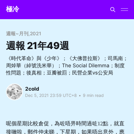
極冷
週報~月刊
,
2021
週報 21年49週
《時代革命》與《少年》；《大佛普拉斯》；司馬南；
周焯華（綽號洗米華）；The Social Dilemma；制度
性問題；後真相；豆瓣被罰；民營企業vs公安局
2cold
Dec 5, 2021 23:59 UTC+8
•
9 min read
呢個星期比較倉促，為咗唔畀時間過咗12點，就直
接噉啦，郵件仲未睇，下星期，如果唔出意外，應