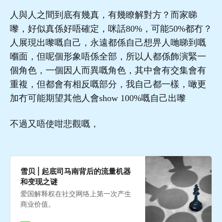
人與人之間到底有幾真，有幾瞭解對方？而家睇
嚟，好似真係好唔確定，咪話80%，可能50%都冇？
人展現出嚟嘅自己，永遠都係自己想畀人哋睇到嘅
嗰面，但呢個形象唔係全部，所以人都係飾演緊一
個角色，一個因人而異嘅角色，其中會有交集會有
重複，但都會有相反嘅部分，我自己都一樣，噉更
加冇可能期望其他人會show 100%嘅自己出嚟
不過又唔使咁悲觀嘅，
雪贝 | 起底司马南背后的流量机器
和变现之谜
爱国解释权在社交网络上第一次产生
商业价值。