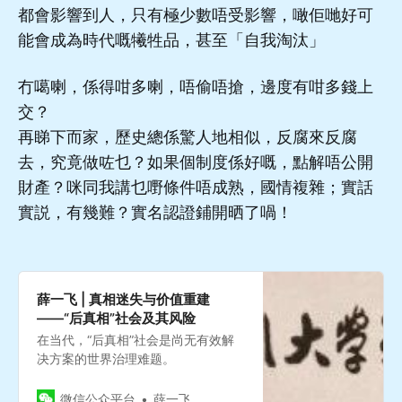
都會影響到人，只有極少數唔受影響，噉佢哋好可
能會成為時代嘅犧牲品，甚至「自我淘汰」
冇噶喇，係得咁多喇，唔偷唔搶，邊度有咁多錢上
交？
再睇下而家，歷史總係驚人地相似，反腐來反腐
去，究竟做咗乜？如果個制度係好嘅，點解唔公開
財產？咪同我講乜嘢條件唔成熟，國情複雜；實話
實説，有幾難？實名認證鋪開晒了喎！
薛一飞 | 真相迷失与价值重建
——“后真相”社会及其风险
在当代，“后真相”社会是尚无有效解
决方案的世界治理难题。
微信公众平台
薛一飞