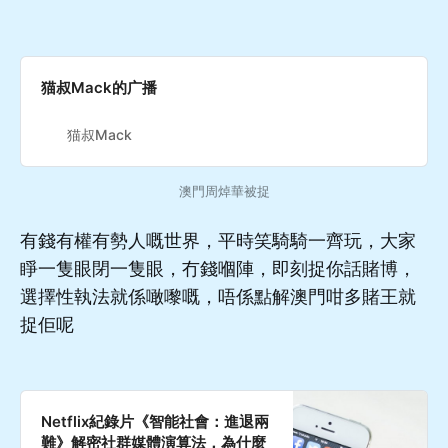
猫叔Mack的广播
猫叔Mack
澳門周焯華被捉
有錢有權有勢人嘅世界，平時笑騎騎一齊玩，大家
睜一隻眼閉一隻眼，冇錢嗰陣，即刻捉你話賭博，
選擇性執法就係噉嚟嘅，唔係點解澳門咁多賭王就
捉佢呢
Netflix紀錄片《智能社會：進退兩
難》解密社群媒體演算法，為什麼