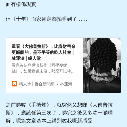
面冇樣係現實
但《十年》而家肯定都拍唔到了……
重看《大佛普拉斯》：比謀財害命
更齷齪的，是不平等的吃人社會 |
林運鴻 | 鳴人堂
看完黃信堯導演新作《同學麥娜
絲》，如果意猶未盡，那麼可以帶幾
罐啤酒、一包舊名「長壽」的
GENTLE香菸，回到受薪勞動者早已
鳴人堂 | 聯合新聞網
林運鴻
習慣的狹窄租屋處，然後在串流平台
上打開獲獎無數的「前傳」《大佛普
拉斯》。該片是隱喻鮮明的苦澀黑色
之前睇咗《手捲煙》，就突然又想睇《大佛普拉
喜劇，無聲控訴這個吃人的階級社
斯》，應該係第三次了，睇完之後又多咗一啲理
會。
解，呢篇文章基本上講到咗我嘅新感受。