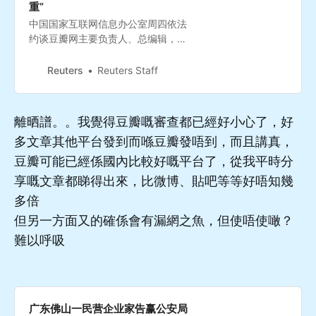
重”
中国国家互联网信息办公室周四依法
约谈豆瓣网主要负责人、总编辑，指
称“近期豆瓣网及其账号屡次出现法
律、法规禁止发布或者传输的信息，
Reuters
Reuters Staff
情节严重”，责令其立即整改，并严肃
处理相关责任人。
離晒譜。。我覺得豆瓣嘅審查都已經好小心了，好
多文章其他平台發到而喺豆瓣發唔到，而且講真，
豆瓣可能已經係國內比較好嘅平台了，從我平時分
享嘅文章都睇得出來，比微博、貼吧等等好唔知幾
多倍
但另一方面又的確係會有漏網之魚，但使唔使噉？
難以呼吸
广东佛山一民营企业家告赢公安局