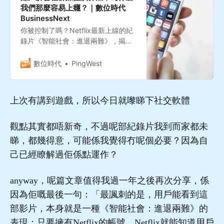
我們那麼容易上癮？｜數位時代
BusinessNext
你被控制了嗎？Netflix最新上線的紀
錄片《智能社會：進退兩難》，揭開
社群軟體背後潛藏的各種問題，讓用
戶們反思網路演算法所帶來的成癮副
數位時代
PingWest
作用。
上次有講到遊戲，所以今日就嚟睇下社交軟體
觀點其實都唔新奇，不過呢部紀錄片我到而家都未
睇，都幾得意，可能係我覺得冇呢個必要？因為自
己已經瞭解過佢係點運作？
anyway，呢篇文章值得我過一年之後再次分享，係
因為佢嘅最後一句：「最諷刺的是，用戶能看到這
部影片，本身就是一種《智能社會：進退兩難》的
表現：只要擁有Netflix的帳號，Netflix就能知道用戶