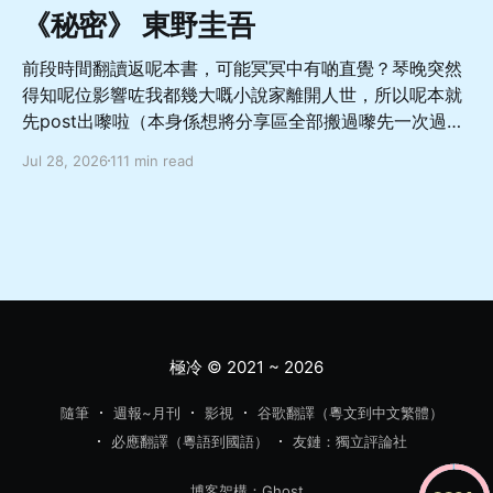
《秘密》 東野圭吾
前段時間翻讀返呢本書，可能冥冥中有啲直覺？琴晚突然
得知呢位影響咗我都幾大嘅小說家離開人世，所以呢本就
先post出嚟啦（本身係想將分享區全部搬過嚟先一次過
update，噉就直接當重大預告啦 總體嚟講係一本從相對
Jul 28, 2026
111 min read
善良溫柔而又軟弱怕事嘅非典型成年男性嘅角度出發，寫
佢點樣面對亡妻轉生於愛女嘅巨大變故，兩方如何受限於
社會關注同自我約束而走向不幸嘅故事，當中對於人與人
如何交流相處理解都有幾深刻嘅描寫，舊身份同新身份嘅
協調同矛盾、人應該如何面對處理轉變亦都有唔少嘅啟發
希望呢本書，可以幫你暫時逃離呢個節奏越來越快嘅世
界，去體驗感受更多嘅樂趣同更多元嘅可能性，而更加愛
惜每一段嘅相遇同陪伴 「首先，很久以前我就有這樣的考
極冷
© 2021 ~ 2026
慮。」 「很久以前？」 「在這件事發生之前。」直子攤
開雙手，「藻奈美還活著的時候，我就想過，是不是讓她
隨筆
週報~月刊
影視
谷歌翻譯（粵文到中文繁體）
上私立比較好，並且是那種一路直升大學的中學。我不想
必應翻譯（粵語到國語）
友鏈：獨立評論社
讓她因為中考和高考吃苦。」 「也就是說，直子不想將來
吃苦，於是現在選擇一條輕鬆的出路？」平介語帶譏諷。
博客架構：Ghost