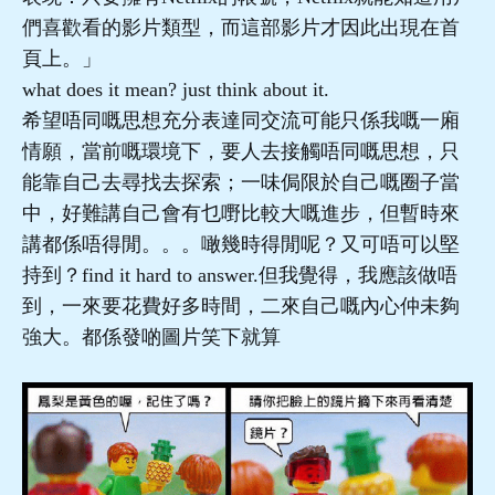
們喜歡看的影片類型，而這部影片才因此出現在首
頁上。」
what does it mean? just think about it.
希望唔同嘅思想充分表達同交流可能只係我嘅一廂
情願，當前嘅環境下，要人去接觸唔同嘅思想，只
能靠自己去尋找去探索；一味侷限於自己嘅圈子當
中，好難講自己會有乜嘢比較大嘅進步，但暫時來
講都係唔得閒。。。噉幾時得閒呢？又可唔可以堅
持到？find it hard to answer.但我覺得，我應該做唔
到，一來要花費好多時間，二來自己嘅內心仲未夠
強大。都係發啲圖片笑下就算