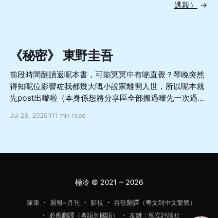
逃殺）
→
《秘密》 東野圭吾
前段時間翻讀返呢本書，可能冥冥中有啲直覺？琴晚突然
得知呢位影響咗我都幾大嘅小說家離開人世，所以呢本就
先post出嚟啦（本身係想將分享區全部搬過嚟先一次過
update，噉就直接當重大預告啦 總體嚟講係一本從相對
Jul 28, 2026
111 min read
善良溫柔而又軟弱怕事嘅非典型成年男性嘅角度出發，寫
佢點樣面對亡妻轉生於愛女嘅巨大變故，兩方如何受限於
社會關注同自我約束而走向不幸嘅故事，當中對於人與人
如何交流相處理解都有幾深刻嘅描寫，舊身份同新身份嘅
協調同矛盾、人應該如何面對處理轉變亦都有唔少嘅啟發
希望呢本書，可以幫你暫時逃離呢個節奏越來越快嘅世
極冷
© 2021 ~ 2026
界，去體驗感受更多嘅樂趣同更多元嘅可能性，而更加愛
惜每一段嘅相遇同陪伴 「首先，很久以前我就有這樣的考
隨筆
週報~月刊
影視
谷歌翻譯（粵文到中文繁體）
慮。」 「很久以前？」 「在這件事發生之前。」直子攤
必應翻譯（粵語到國語）
友鏈：獨立評論社