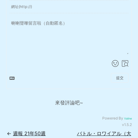
提交
來發評論吧~
Powered By
Valine
v1.5.2
←
週報 21年50週
バトル・ロワイアル（大