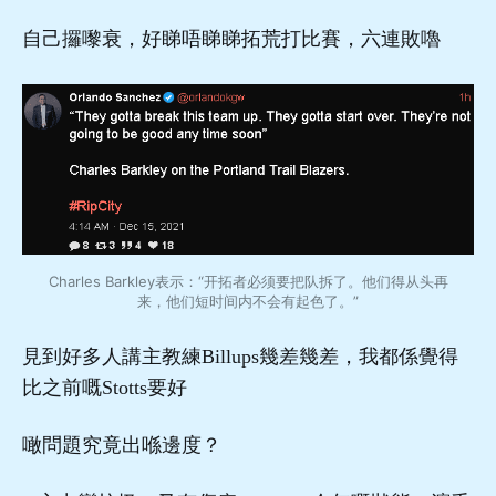
自己攞嚟衰，好睇唔睇睇拓荒打比賽，六連敗嚕
Charles Barkley表示：“开拓者必须要把队拆了。他们得从头再
来，他们短时间内不会有起色了。”
見到好多人講主教練Billups幾差幾差，我都係覺得
比之前嘅Stotts要好
噉問題究竟出喺邊度？