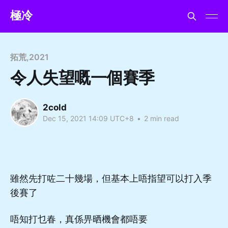
極冷
拓荒
,
2021
令人失望嘅一個賽季
2cold
Dec 15, 2021 14:09 UTC+8
•
2 min read
雖然先打咗二十幾場，但基本上唔指望可以打入季
後賽了
唔知打乜春，真係畀晒機會都唔要