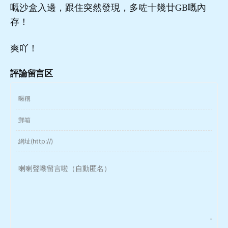
嘅沙盒入邊，跟住突然發現，多咗十幾廿GB嘅內
存！
爽吖！
評論留言区