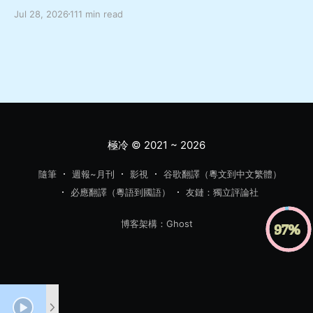
update，噉就直接當重大預告啦 總體嚟講係一本從相對
Jul 28, 2026
111 min read
善良溫柔而又軟弱怕事嘅非典型成年男性嘅角度出發，寫
佢點樣面對亡妻轉生於愛女嘅巨大變故，兩方如何受限於
社會關注同自我約束而走向不幸嘅故事，當中對於人與人
如何交流相處理解都有幾深刻嘅描寫，舊身份同新身份嘅
協調同矛盾、人應該如何面對處理轉變亦都有唔少嘅啟發
希望呢本書，可以幫你暫時逃離呢個節奏越來越快嘅世
界，去體驗感受更多嘅樂趣同更多元嘅可能性，而更加愛
惜每一段嘅相遇同陪伴 「首先，很久以前我就有這樣的考
極冷
© 2021 ~ 2026
慮。」 「很久以前？」 「在這件事發生之前。」直子攤
開雙手，「藻奈美還活著的時候，我就想過，是不是讓她
隨筆
週報~月刊
影視
谷歌翻譯（粵文到中文繁體）
上私立比較好，並且是那種一路直升大學的中學。我不想
必應翻譯（粵語到國語）
友鏈：獨立評論社
讓她因為中考和高考吃苦。」 「也就是說，直子不想將來
吃苦，於是現在選擇一條輕鬆的出路？」平介語帶譏諷。
博客架構：Ghost
「你聽我說完。沒錯，之所以考慮明年要升初中的時候馬
上就想到私立，是因為很早之前我就考慮過。但現在我又
有了另外的想法。你看，實際上