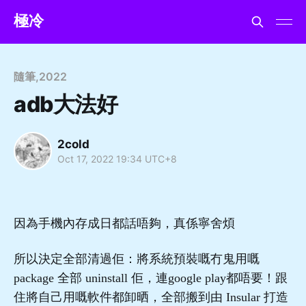
極冷
隨筆
,
2022
adb大法好
2cold
Oct 17, 2022 19:34 UTC+8
因為手機內存成日都話唔夠，真係寧舍煩
所以決定全部清過佢：將系統預裝嘅冇鬼用嘅
package 全部 uninstall 佢，連google play都唔要！跟
住將自己用嘅軟件都卸晒，全部搬到由 Insular 打造