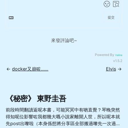
提交
來發評論吧~
Powered By
Valine
v1.5.2
←
docker又崩咗……
Elvis
→
《秘密》 東野圭吾
前段時間翻讀返呢本書，可能冥冥中有啲直覺？琴晚突然
得知呢位影響咗我都幾大嘅小說家離開人世，所以呢本就
先post出嚟啦（本身係想將分享區全部搬過嚟先一次過