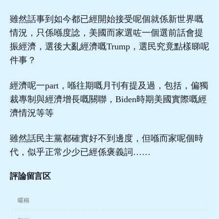
雖然話事到如今都已經開始接受呢個就係新世界嘅
情況，只係喺度諗，美國而家選咗一個選前話會提
振經濟，選後大亂經濟嘅Trump，選民究竟點樣睇呢
件事？
經濟呢一part，喺往期嘅月刊有提及過，包括，偏獨
裁專制與經濟增長嘅關聯，Biden時期美國實際嘅經
濟情況等等
雖然話民主黨都確實好不到邊度，但喺而家呢個時
代，似乎正常少少已經係褒義詞……
評論留言区