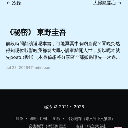
←
冷鋒
大掃除開心
→
《秘密》 東野圭吾
前段時間翻讀返呢本書，可能冥冥中有啲直覺？琴晚突然
得知呢位影響咗我都幾大嘅小說家離開人世，所以呢本就
先post出嚟啦（本身係想將分享區全部搬過嚟先一次過
update，噉就直接當重大預告啦 總體嚟講係一本從相對
Jul 28, 2026
111 min read
善良溫柔而又軟弱怕事嘅非典型成年男性嘅角度出發，寫
佢點樣面對亡妻轉生於愛女嘅巨大變故，兩方如何受限於
社會關注同自我約束而走向不幸嘅故事，當中對於人與人
如何交流相處理解都有幾深刻嘅描寫，舊身份同新身份嘅
協調同矛盾、人應該如何面對處理轉變亦都有唔少嘅啟發
希望呢本書，可以幫你暫時逃離呢個節奏越來越快嘅世
極冷
© 2021 ~ 2026
界，去體驗感受更多嘅樂趣同更多元嘅可能性，而更加愛
惜每一段嘅相遇同陪伴 「首先，很久以前我就有這樣的考
隨筆
週報~月刊
影視
谷歌翻譯（粵文到中文繁體）
慮。」 「很久以前？」 「在這件事發生之前。」直子攤
必應翻譯（粵語到國語）
友鏈：獨立評論社