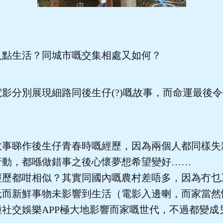
人點生活？同城市嘅交集相處又如何？
影分別展現細路同後生仔(?)嘅故事，而命運最後
故事睇作後生仔青春時嘅經歷，因為兩個人都同樣失
行動，都喺做錯事之後心懷夢想希望變好……
經歷都咁相似？其實同國內嘅農村差唔多，因為冇乜
元而新鮮事物未影響到生活（電影入邊喇，而家當然
社交娛樂APP極大地影響而家嘅世代，不過都變成