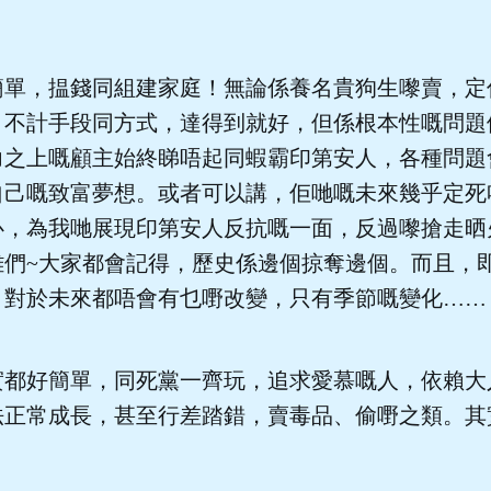
簡單，揾錢同組建家庭！無論係養名貴狗生嚟賣，定
，不計手段同方式，達得到就好，但係根本性嘅問題
力之上嘅顧主始終睇唔起同蝦霸印第安人，各種問題
自己嘅致富夢想。或者可以講，佢哋嘅未來幾乎定死
心，為我哋展現印第安人反抗嘅一面，反過嚟搶走晒
雞們~大家都會記得，歷史係邊個掠奪邊個。而且，
，對於未來都唔會有乜嘢改變，只有季節嘅變化……
實都好簡單，同死黨一齊玩，追求愛慕嘅人，依賴大
正常成長，甚至行差踏錯，賣毒品、偷嘢之類。其實