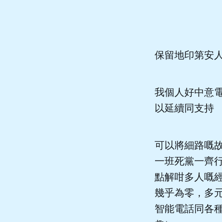
保留地印第安
我個人好中意電
以延續同支持
可以將細路嘅
一班死黨一齊
點解咁多人嘅
幾乎為零，多
智能電話同各種