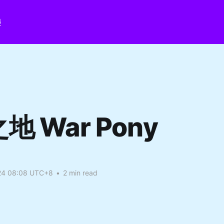
樂
地 War Pony
24 08:08 UTC+8
•
2 min read