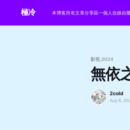
極冷
本博客
所有文章
分享區
一個人自娛自
影視
,
2024
無依之
2cold
Aug 8, 20