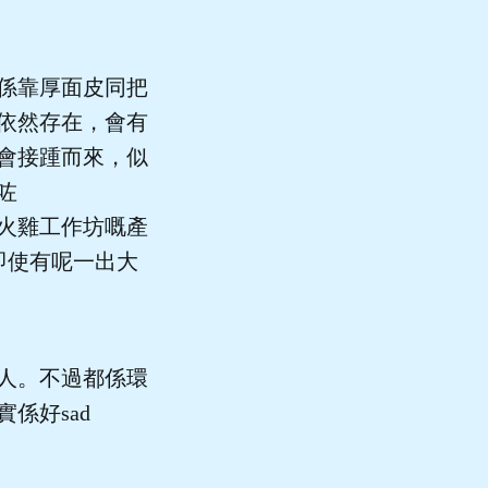
係靠厚面皮同把
依然存在，會有
會接踵而來，似
咗
火雞工作坊嘅產
即使有呢一出大
人。不過都係環
係好sad