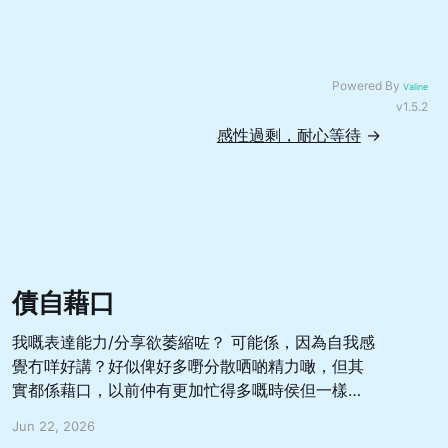
Powered By
Valine
v1.5.2
感性過剩，耐心等待
→
債自藉口
我嘅表達能力/分享欲萎縮咗？ 可能係，因為自我感
覺冇咩好講？好似俾好多嘢分散哂啲精力噉，但其
實都係藉口，以前仲有更加忙得多嘅時侯但一樣好
易寫到啲嘢，可惜寫完呢段之後，可能都係冇心機
Jun 22, 2026
再寫其他嘢，有好多嘢想諗清楚——但都係另一個