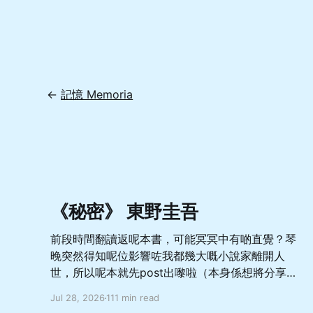
←
記憶 Memoria
《秘密》 東野圭吾
前段時間翻讀返呢本書，可能冥冥中有啲直覺？琴
晚突然得知呢位影響咗我都幾大嘅小說家離開人
世，所以呢本就先post出嚟啦（本身係想將分享區
全部搬過嚟先一次過update，噉就直接當重大預告
Jul 28, 2026
111 min read
啦 總體嚟講係一本從相對善良溫柔而又軟弱怕事嘅