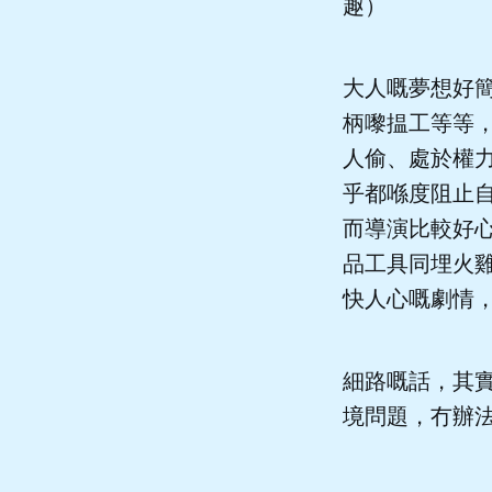
趣）
大人嘅夢想好
柄嚟揾工等等
人偷、處於權
乎都喺度阻止
而導演比較好
品工具同埋火
快人心嘅劇情
細路嘅話，其
境問題，冇辦法