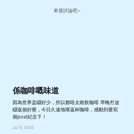
來發評論吧~
係咖啡嘅味道
因為世界盃瞓好少，所以都唔太敢飲咖啡 琴晚冇波
瞓返個好覺，今日久違地嘆返杯咖啡，感動到要寫
個post紀念下！
Jul 9, 2026