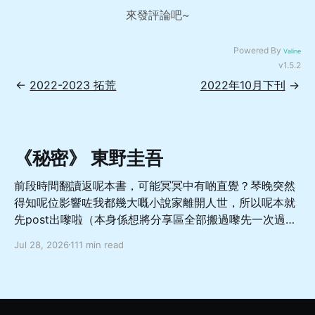
來發評論吧~
Powered By
Valine
v1.5.2
←
2022-2023 拓荒
2022年10月下刊
→
《秘密》 東野圭吾
前段時間翻讀返呢本書，可能冥冥中有啲直覺？琴晚突然
得知呢位影響咗我都幾大嘅小說家離開人世，所以呢本就
先post出嚟啦（本身係想將分享區全部搬過嚟先一次過
update，噉就直接當重大預告啦 總體嚟講係一本從相對
Jul 28, 2026
111 min read
善良溫柔而又軟弱怕事嘅非典型成年男性嘅角度出發，寫
佢點樣面對亡妻轉生於愛女嘅巨大變故，兩方如何受限於
社會關注同自我約束而走向不幸嘅故事，當中對於人與人
如何交流相處理解都有幾深刻嘅描寫，舊身份同新身份嘅