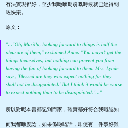
冇法實現都好，至少我哋喺期盼嘅時候就已經得到
咗快樂。
原文：
"..."Oh, Marilla, looking forward to things is half the
pleasure of them," exclaimed Anne. "You mayn’t get the
things themselves; but nothing can prevent you from
having the fun of looking forward to them. Mrs. Lynde
says, 'Blessed are they who expect nothing for they
shall not be disappointed.' But I think it would be worse
to expect nothing than to be disappointed."..."
所以對呢本書都記到而家，確實都好符合我嘅認知
而我都喺度諗，如果係噉嘅話，即使有一件事好難