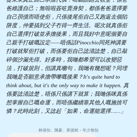
爸維護自己；無啦啦簽咗賣身契，都係爸爸選擇要
自己孭債而唔使佢，只係後尾佢自己又跑返去個陷
阱度，仲要搞到父子冇得一齊生活。呢次就真係佢
自己選擇打破並承擔後果，而且我好中意呢個要自
己親手打破嘅設定——唔係話Pinocchio同死神講要
打破就幫佢打破，而係要佢自己諗清諗楚，自己敲
碎個沙漏先得。好多時，我哋都希望可以改變惡
法，打破規則，但講真嗰句，我哋有幾想呢？同埋
我哋是否願意承擔帶嚟嘅後果？It's quite hard to
think about, but it's the only way to make it happen. 真
係要諗清諗楚，唔係只係講下就算；我哋係咪真係
想掌握自己嘅命運，而唔係繼續靠其他人嘅施捨可
憐？此時此刻，又諗起「如果，命運能選擇……」
林保怡、陳豪、黃德斌 - 年少無知