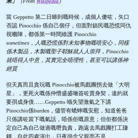
果」
（From
Wikipedia
）
當 Geppetto 第二日睇到嘅時候，成個人傻咗，矢口
否認 Pinocchio 係自己個仔，但面對鎮民嘅恐慌同仇
視嗰陣，都係第一時間維護 Pinocchio
sometimes，人嘅恐慌係對未知事物嘅唔安心，同樣
係木製品，木製嘅聖子耶穌就人人崇拜，Pinocchio
就唔得人中意，其實完全唔理性，甚至可以講係神
經質
但天真而且貪玩嘅 Pinocchio被馬戲團拐去做「大明
星」，更死火嘅係仲懵盛盛噉簽咗賣身契，違約就
要孭成身債……Geppetto 喺失望激氣之下講
Pinocchio係burden，儘管有蟋蟀嘅安慰，知道爸爸
只係講咗當下嘅氣話，唔係佢嘅原意；但佢都係決
定自己為自己做過嘅嘢負責，跑返去馬戲團打工賺
錢，自此四處演出，日夜掛念父親而不見