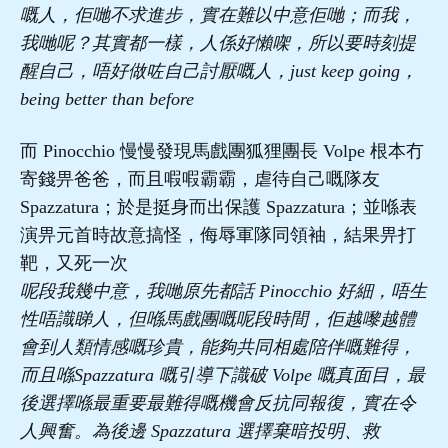
嘅人，佢哋不求進步，實在難以中意佢哋；而我，
我哋呢？其實都一樣，人係好懶㗎，所以要時刻提
醒自己，唔好做咗自己討厭嘅人，just keep going，
being better than before
而 Pinocchio 慢慢發現馬戲團狐狸團長 Volpe 根本冇
寄錢畀爸爸，而且㗇㗇霸霸，虐待自己嘅隊友
Spazzatura；於是挺身而出保護 Spazzatura；並喺表
演畀元首時故意搞怪，侮辱軍隊同領袖，結果畀打
靶，又死一次
呢段我幾中意，我哋原先都話 Pinocchio 好細，唔生
性唔識睇人，但喺馬戲團嘅呢段時間，佢越嚟越體
會到人類情感嘅珍貴，能夠共同相處陪伴嘅難得，
而且喺Spazzatura 嘅引導下識破 Volpe 嘅真面目，最
後選擇喺最重要最難得嘅機會反抗同報復，實在令
人興奮。為後邊 Spazzatura 選擇棄暗投明、救