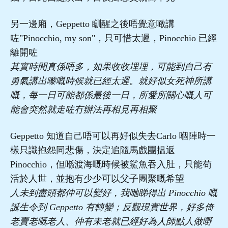
另一邊廂，Geppetto 瞓醒之後唔覺意噉講
咗"Pinocchio, my son"，只可惜太遲，Pinocchio 已經
離開咗
其實時間真係唔多，如果收收埋埋，可能到自己有
勇氣講出嚟嘅時候就已經太遲。就好似女死神所講
嘅，每一日可能都係最後一日，所愛所關心嘅人可
能會突然就走咗冇辦法再相見再相聚
Geppetto 知道自己唔可以再好似失去Carlo 嗰陣時一
樣只識抱怨同悲傷，決定追隨馬戲團揾返
Pinocchio，但喺渡海嘅時候被鯊魚吞入肚，只能苟
活於人世，並抱有少少可以父子團聚嘅希望
人未到盡頭都仲可以變好，我哋睇得出 Pinocchio 嘅
誕生令到 Geppetto 有轉變；反觀現實世界，好多倚
老賣老嘅老人、仲有未老就已經好為人師點人做嘢