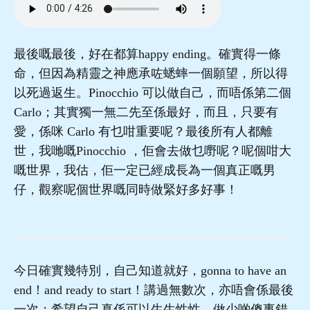
最後嘅最後，好在都算happy ending。確實得一條
命，但因為精靈之神應承咗蟋蟀一個願望，所以得
以死過返生。Pinocchio 可以做自己，而唔係第二個
Carlo；其實獨一無二先至係最好，而且，只要有
愛，係咪 Carlo 有乜咁重要呢？最後所有人都離
世，我哋嘅Pinocchio ，佢會去做乜嘢呢？呢個咁大
嘅世界，我估，佢一定已經成長為一個真正嘅男
仔，觀察呢個世界嘅同時做緊好多好事！
今日確實幾特別，自己知道就好，gonna to have an
end！and ready to start！講過無數次，亦唔會係最後
一次；希望自己真係可以生生性性，做少啲傻事錯