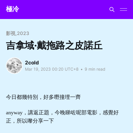
極冷
影視
,
2023
吉拿域·戴拖路之皮諾丘
2cold
Mar 19, 2023 00:20 UTC+8
•
9 min read
今日都幾特別，好多嘢撞埋一齊
anyway，講返正題，今晚睇咗呢部電影，感覺好
正，所以嚟分享一下