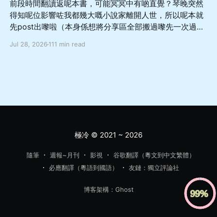
前段時間翻讀返呢本書，可能冥冥中有啲直覺？琴晚突然
得知呢位影響咗我都幾大嘅小說家離開人世，所以呢本就
先post出嚟啦（本身係想將分享區全部搬過嚟先一次過
update，噉就直接當重大預告啦 總體嚟講係一本從相對
Jul 28, 2026
111 min read
善良溫柔而又軟弱怕事嘅非典型成年男性嘅角度出發，寫
佢點樣面對亡妻轉生於愛女嘅巨大變故，兩方如何受限於
社會關注同自我約束而走向不幸嘅故事，當中對於人與人
如何交流相處理解都有幾深刻嘅描寫，舊身份同新身份嘅
協調同矛盾、人應該如何面對處理轉變亦都有唔少嘅啟發
希望呢本書，可以幫你暫時逃離呢個節奏越來越快嘅世
界，去體驗感受更多嘅樂趣同更多元嘅可能性，而更加愛
惜每一段嘅相遇同陪伴 「首先，很久以前我就有這樣的考
極冷
© 2021 ~ 2026
慮。」 「很久以前？」 「在這件事發生之前。」直子攤
開雙手，「藻奈美還活著的時候，我就想過，是不是讓她
隨筆
週報~月刊
影視
谷歌翻譯（粵文到中文繁體）
上私立比較好，並且是那種一路直升大學的中學。我不想
必應翻譯（粵語到國語）
友鏈：獨立評論社
讓她因為中考和高考吃苦。」 「也就是說，直子不想將來
吃苦，於是現在選擇一條輕鬆的出路？」平介語帶譏諷。
博客架構：Ghost
「你聽我說完。沒錯，之所以考慮明年要升初中的時候馬
上就想到私立，是因為很早之前我就考慮過。但現在我又