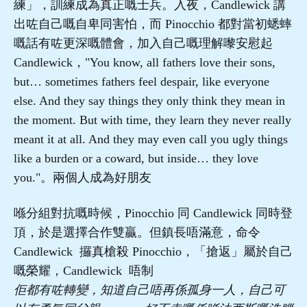
練」，訓練成為真正嘅士兵。入夜，Candlewick 講
出咗自己嘅自卑同害怕，而 Pinocchio 都對當初蟋蟀
嘅話有咗更深嘅體會，加入自己嘅理解嚟安慰起
Candlewick，"You know, all fathers love their sons,
but… sometimes fathers feel despair, like everyone
else. And they say things they only think they mean in
the moment. But with time, they learn they never really
meant it at all. And they may even call you ugly things
like a burden or a coward, but inside… they love
you."。兩個人成為好朋友
喺分組對抗嘅時候，Pinocchio 同 Candlewick 同時登
頂，於是選擇合作雙贏。但鎮長唔滿意，命令
Candlewick 攞真槍殺 Pinocchio，「搶返」屬於自己
嘅榮耀，Candlewick 唔制
佢都有咗轉變，知道自己唔再係孤身一人，自己可