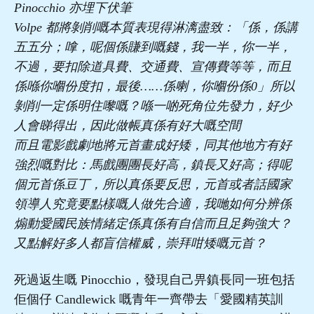
Pinocchio 亦埋下伏筆
Volpe 都將剝削嘅本質表現得淋漓盡致：「係，係講
五五分；嗱，呢個係賺到嘅錢，我一半，你一半，
不過，要扣除道具費、交通費、宣傳費等等，而且
係喺你嗰份度扣，最後……係喇，你嗰份係0」所以
剝削一定係明住嚟嘅？喺一啲死角位先發力，好少
人會睇得出，因此做帳真係有好大嘅空間
而且電影戲劇地將元首畫成好矮，同其他地方有好
強烈嘅對比：馬戲團團長好高，鎮長又好高；得呢
個元首係豆丁，所以真係要反思，元首或者話國家
領導人究竟要點樣嘅人做先合適，我哋如何分辨係
煽動愛國民族情緒定係真係有自信而且足夠強大？
又點解好多人都盲信權威，崇拜咁矮嘅元首？
死過返生嘅 Pinocchio，發現自己畀鎮長同一班包括
佢個仔 Candlewick 嘅青年一齊帶去「愛國精英訓