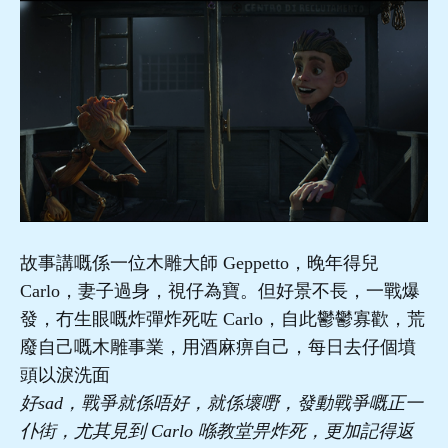
故事講嘅係一位木雕大師 Geppetto，晚年得兒
Carlo，妻子過身，視仔為寶。但好景不長，一戰爆
發，冇生眼嘅炸彈炸死咗 Carlo，自此鬱鬱寡歡，荒
廢自己嘅木雕事業，用酒麻痹自己，每日去仔個墳
頭以淚洗面
好sad，戰爭就係唔好，就係壞嘢，發動戰爭嘅正一
仆街，尤其見到 Carlo 喺教堂畀炸死，更加記得返