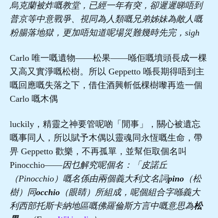
烏克蘭被炸嘅教堂，已經一年有突，卻遲遲睇唔到
普京等中意戰爭、視同為人類嘅兄弟姊妹為敵人嘅
粉腸落地獄，更加唔知道呢場災難幾時先完，sigh
Carlo 唯一嘅遺物——松果——喺佢嘅墳頭長成一棵
又高又實淨嘅松樹。所以 Geppetto 喺長期得唔到主
嘅回應嘅失落之下，借住酒興斬低棵樹嚟再造一個
Carlo 嘅木偶
luckily，精靈之神要管呢啲「閒事」，關心被遺忘
嘅事同人，所以賦予木偶以靈魂同永恆嘅生命，帶
畀 Geppetto 歡樂，不再孤單，並幫佢取個名叫
Pinocchio——
因乜解究呢個名：「皮諾丘
（Pinocchio）嘅名係由兩個義大利文名詞
pino
（松
樹）同
occhio
（眼睛）所組成，呢個組合字喺義大
利西部托斯卡納地區嘅佛羅倫斯方言中嘅意思為
松