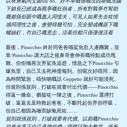
以有勇氣同父親say no。好不幸嘅係喺法西斯嘅洗腦
下鎮長已經成為戰爭嘅狂熱者，所有對戰爭冇幫助
嘅都係佢眼中嘅蠢人同懦夫，可見人如果失去咗情
感同理性之後，會變得幾可怕，完全變成機器下嘅
螺絲釘，冇自己嘅意志，活着但都只係僅僅活着
最後，Pinocchio 終於同爸爸喺鯊魚肚入邊團聚，並
靠 Pinocchio 講大話之後鼻哥會伸長嘅特點成功甩
難。但佢哋再次畀鯊魚追趕，情急之下Pinocchio 引
爆魚雷，自己又去死神度報到。但呢次好唔同，因
為時間緊急，唔快啲嘅話 Geppetto 就好可能浸死。
但規則係規則，打破咗就要付出代價——Pinocchio
得返一條命。猶疑咗一陣之後，Pinocchio 選擇打
破，返返去及時救起爸爸，不斷托起佢畀佢呼吸，
但自己都因為噉而缺氧死咗……
規則就係規則，打破就要有代價。以前嘅Pinocchio
從來未真正自己承擔代價：唔聽話跑去教堂，係爸