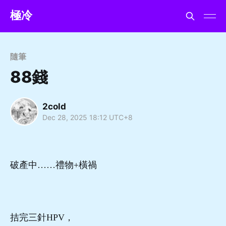
極冷
隨筆
88錢
2cold
Dec 28, 2025 18:12 UTC+8
破產中……禮物+橫禍
​拮完三針HPV，