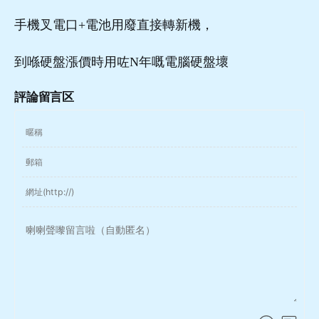
手機叉電口+電池用廢直接轉新機，
到喺硬盤漲價時用咗N年嘅電腦硬盤壞
評論留言区