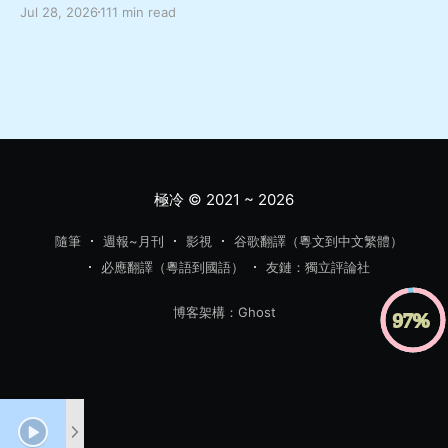
Jul 28, 2026
111 min read
善良溫柔而又軟弱怕事嘅非典型成年男性嘅角度出發，寫
佢點樣面對亡妻轉生於愛女嘅巨大變故，兩方如何受限於
社會關注同自我約束而走向不幸嘅故事，當中對於人與人
如何交流相處理解都有幾深刻嘅描寫，舊身份同新身份嘅
協調同矛盾、人應該如何面對處理轉變亦都有唔少嘅啟發
希望呢本書，可以幫你暫時逃離呢個節奏越來越快嘅世
界，去體驗感受更多嘅樂趣同更多元嘅可能性，而更加愛
惜每一段嘅相遇同陪伴 「首先，很久以前我就有這樣的考
極冷
© 2021 ~ 2026
慮。」 「很久以前？」 「在這件事發生之前。」直子攤
開雙手，「藻奈美還活著的時候，我就想過，是不是讓她
隨筆
週報~月刊
影視
谷歌翻譯（粵文到中文繁體）
上私立比較好，並且是那種一路直升大學的中學。我不想
必應翻譯（粵語到國語）
友鏈：獨立評論社
讓她因為中考和高考吃苦。」 「也就是說，直子不想將來
吃苦，於是現在選擇一條輕鬆的出路？」平介語帶譏諷。
博客架構：Ghost
「你聽我說完。沒錯，之所以考慮明年要升初中的時候馬
上就想到私立，是因為很早之前我就考慮過。但現在我又
有了另外的想法。你看，實際上