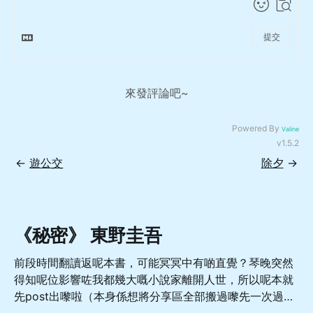
提交
來發評論吧~
Powered By
Valine
v1.5.2
←
遊公交
除夕
→
《秘密》 東野圭吾
前段時間翻讀返呢本書，可能冥冥中有啲直覺？琴晚突然
得知呢位影響咗我都幾大嘅小說家離開人世，所以呢本就
先post出嚟啦（本身係想將分享區全部搬過嚟先一次過
update，噉就直接當重大預告啦 總體嚟講係一本從相對