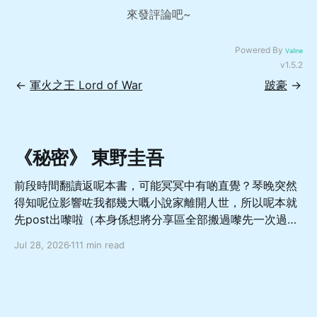
來發評論吧~
Powered By
Valine
v1.5.2
←
軍火之王 Lord of War
跛豪
→
《秘密》 東野圭吾
前段時間翻讀返呢本書，可能冥冥中有啲直覺？琴晚突然
得知呢位影響咗我都幾大嘅小說家離開人世，所以呢本就
先post出嚟啦（本身係想將分享區全部搬過嚟先一次過
update，噉就直接當重大預告啦 總體嚟講係一本從相對
Jul 28, 2026
111 min read
善良溫柔而又軟弱怕事嘅非典型成年男性嘅角度出發，寫
佢點樣面對亡妻轉生於愛女嘅巨大變故，兩方如何受限於
社會關注同自我約束而走向不幸嘅故事，當中對於人與人
如何交流相處理解都有幾深刻嘅描寫，舊身份同新身份嘅