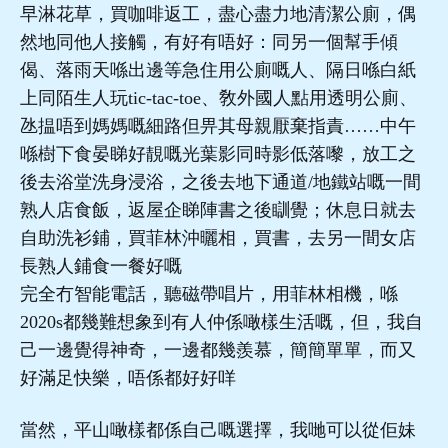
早淋花草，買咖啡返工，盡心盡力地清潔公廁，偶
然地同他人接觸，有好有唔好：同另一個幫手傾
偈、落雨天喺出邊等急住用公廁嘅人、隔日喺白紙
上同陌生人玩tic-tac-toe、敎外國人點用透明公廁、
氹揾唔到媽媽嘅細路但畀其母親厭棄指責……中午
喺樹下食晏睇好靚嘅光葉影同時影低落嚟，放工之
後去浴堂洗身浸浴，之後去地下通道/地鐵站嘅一間
熟人店食飯，返屋企睇陣書之後瞓覺；休息日就去
自助洗衫鋪，買菲林沖曬相，買書，去另一間女店
長熟人鋪食一餐好嘅
完全冇智能電話，聽磁帶唱片，用菲林相機，喺
2020s都幾難想象到有人仲係噉樣生活嘅，但，我自
己一邊覺得神奇，一邊都幾羨慕，簡簡單單，而又
好滿足快樂，唔係都好好咩
當然，平山噉樣都係自己嘅選擇，我哋可以從佢妹