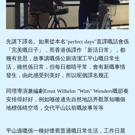
先講下譯名。如果從本名"perfect days"直譯嘅話會係
「完美嘅日子」，而香港係譯作「新活日常」，都
幾有意思，故事講嘅係公廁清潔工平山嘅日常生
活，雖然係日常，但每日都唔平常，會有新嘅事情
發生，由此感受到美好，所以呢個譯名幾正
同埋導演兼編劇Ernst Wilhelm "Wim" Wenders嘅節奏
安排得好好，例如喺後邊先自然地話畀觀眾知嗰個
地標係晴空塔，交代平山以前嘅故事等等
平山過嘅係一種好懷舊普通嘅日常生活，工作日晨