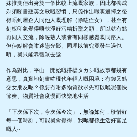
妹推測佢出身於一個比較上流嘅家族，因此都養成
剃須睇書聽英文歌嘅習慣，只係作出噉嘅選擇之後
得唔到屋企人同他人嘅理解（除咗侄女），甚至有
刻板印象覺得唔乾淨好污糟折墮之類，所以就冇點
再同人交流，除咗熟人或者有同樣感覺嘅同路人。
但佢點解會咁迷戀光影、同埋以前究竟發生過乜
嘢，就只能靠觀眾去諗
作為對比，平山一開始嘅搭檔タカシ嘅故事都幾有
意思，真實地刻畫咗現代年輕人嘅困境：冇錢又點
交女朋友呢？係要冇咁多物質欲求先可以喺呢個快
節奏、物質社會度慢而快樂地生活
「下次係下次，今次係今次」，無論如何，珍惜好
每一個時刻，可能就會覺得，我哋都係生活好富足
嘅人~