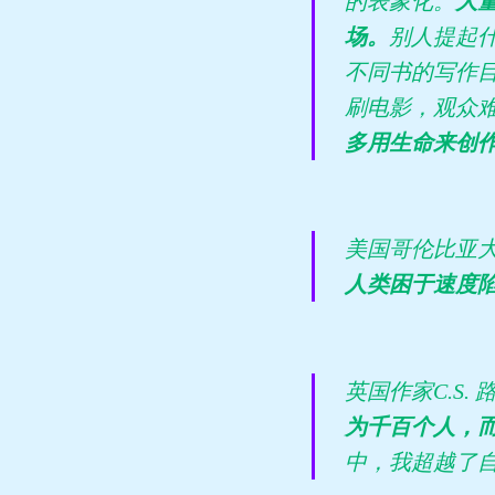
的表象化。
大
场。
别人提起什
不同书的写作
刷电影，观众
多用生命来创
美国哥伦比亚大
人类困于速度
英国作家C.S
为千百个人，
中，我超越了