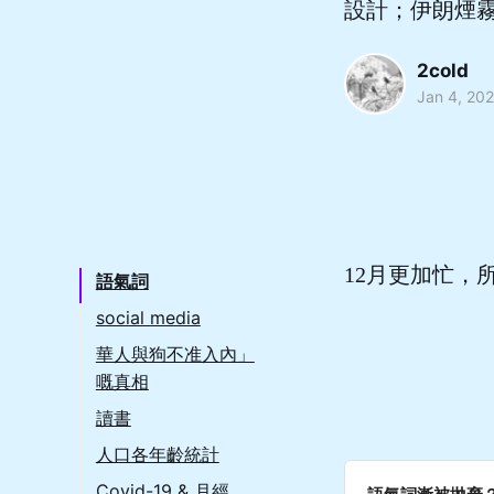
設計；伊朗煙
2cold
Jan 4, 20
12月更加忙，
語氣詞
social media
華人與狗不准入內」
嘅真相
讀書
人口各年齡統計
Covid-19 & 月經