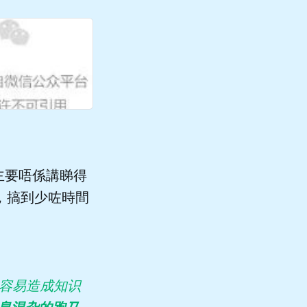
少咗書，主要唔係講睇得
，搞到少咗時間
也容易造成知识