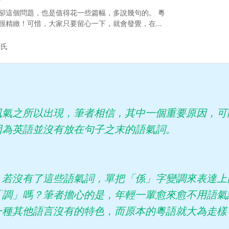
？
卻這個問題，也是值得花一些篇幅，多說幾句的。 粵
很精緻！可惜，大家只要留心一下，就會發覺，在有
經常會聽到一些該用語氣詞而不用，或者用錯語氣詞
前，在年輕人當中曾經非常流行「囉」（音lɔ55）這
黃氏
信這是當時某電台節目主持人的影響。這位主持人幾
，而只有一個「囉」字。她差不多每句都用「囉」去
席某中學的學生會內閣選舉大會，居然聽見參選的某
質問的語氣向對手說︰「唔通……你認為可以咁樣……
咩」的時候，她居然用「囉」！聽得筆者莫名其妙！
個節目不再播放之後…
風氣之所以出現，筆者相信，其中一個重要原因，可
因為英語並沒有放在句子之末的語氣詞。
，若沒有了這些語氣詞，單把「係」字變調來表達上
「調」嗎？筆者擔心的是，年輕一輩愈來愈不用語氣
一種其他語言沒有的特色，而原本的粵語就大為走樣