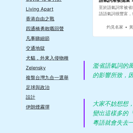
語氣詞漸被拋棄
至於語氣詞常被省
Living Apart
語語氣詞很豐富，
香港自由之戰
聲傳媒當中，我們
的例子。二三十年
灼見名家
四通橋勇敢嘅回聲
個語氣詞。筆者相
凡事睇細節
乎沒有別的語氣詞
結束。一次筆者列
交通地獄
一方的一個代表用
囉？」原本當用「
犬貓，外來入侵物種
不過，似乎自從那
濫省語氣詞的
Zelensky
的影響所致，
複盤台灣九合一選舉
足球與政治
設計
大家不妨想想
伊朗煙霧彈
變出這樣多的
粵語就會失去