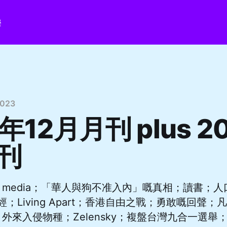
樂
023
年12月月刊 plus 2
刊
ial media；「華人與狗不准入內」嘅真相；讀書；
& 月經；Living Apart；香港自由之戰；勇敢嘅回
外來入侵物種；Zelensky；複盤台灣九合一選舉