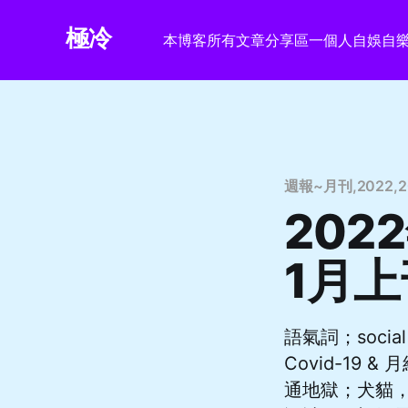
極冷
本博客
所有文章
分享區
一個人自娛自
週報~月刊
,
2022
,
2
2022
1月上
語氣詞；soc
Covid-19 
通地獄；犬貓，