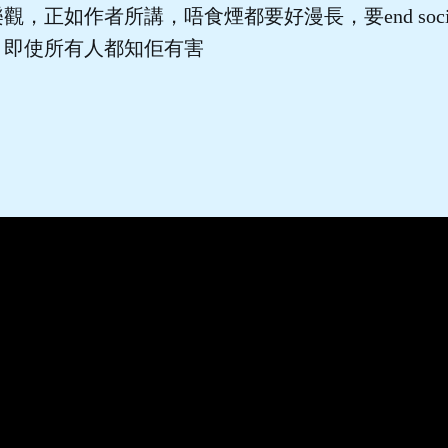
，正如作者所講，唔食煙都要好漫長，要end social
，即使所有人都知佢有害