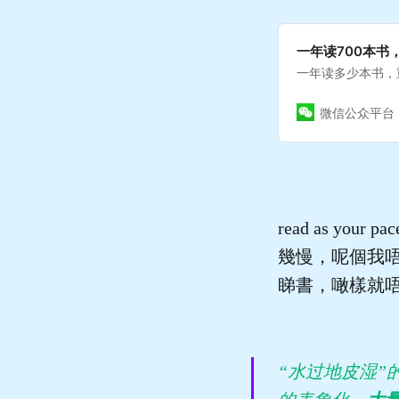
一年读700本书
一年读多少本书，
微信公众平台
read as yo
幾慢，呢個我唔
睇書，噉樣就
“水过地皮湿