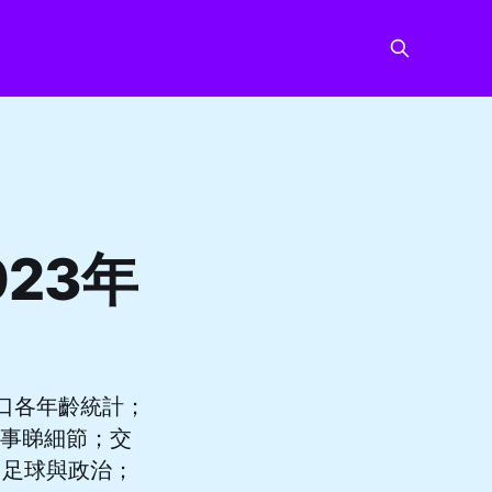
023年
人口各年齡統計；
聲；凡事睇細節；交
；足球與政治；