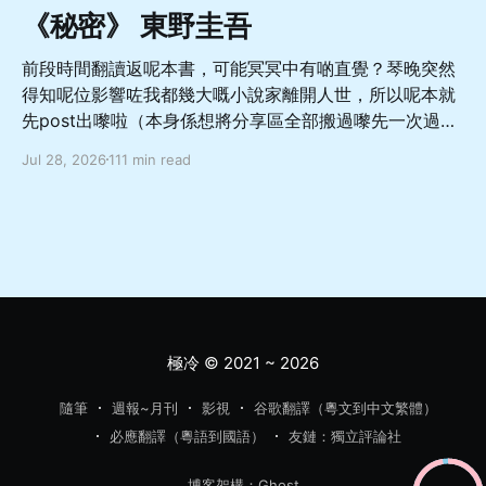
《秘密》 東野圭吾
前段時間翻讀返呢本書，可能冥冥中有啲直覺？琴晚突然
得知呢位影響咗我都幾大嘅小說家離開人世，所以呢本就
先post出嚟啦（本身係想將分享區全部搬過嚟先一次過
update，噉就直接當重大預告啦 總體嚟講係一本從相對
Jul 28, 2026
111 min read
善良溫柔而又軟弱怕事嘅非典型成年男性嘅角度出發，寫
佢點樣面對亡妻轉生於愛女嘅巨大變故，兩方如何受限於
社會關注同自我約束而走向不幸嘅故事，當中對於人與人
如何交流相處理解都有幾深刻嘅描寫，舊身份同新身份嘅
協調同矛盾、人應該如何面對處理轉變亦都有唔少嘅啟發
希望呢本書，可以幫你暫時逃離呢個節奏越來越快嘅世
界，去體驗感受更多嘅樂趣同更多元嘅可能性，而更加愛
惜每一段嘅相遇同陪伴 「首先，很久以前我就有這樣的考
極冷
© 2021 ~ 2026
慮。」 「很久以前？」 「在這件事發生之前。」直子攤
開雙手，「藻奈美還活著的時候，我就想過，是不是讓她
隨筆
週報~月刊
影視
谷歌翻譯（粵文到中文繁體）
上私立比較好，並且是那種一路直升大學的中學。我不想
必應翻譯（粵語到國語）
友鏈：獨立評論社
讓她因為中考和高考吃苦。」 「也就是說，直子不想將來
吃苦，於是現在選擇一條輕鬆的出路？」平介語帶譏諷。
博客架構：Ghost