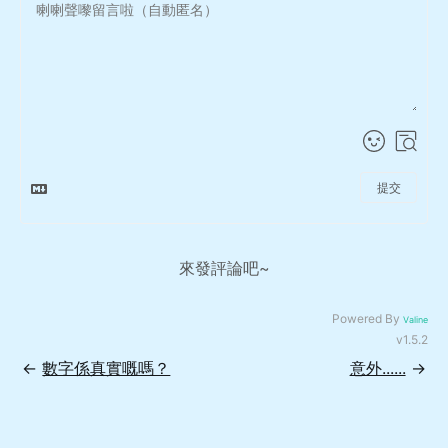
提交
來發評論吧~
Powered By
Valine
v1.5.2
←
數字係真實嘅嗎？
意外......
→