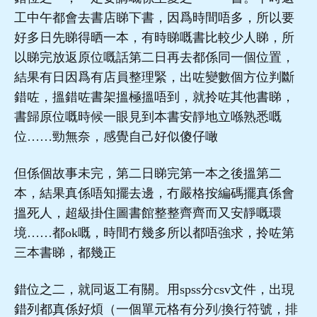
工中午都會去書店睇下書，因爲時間唔多，所以要
好多日先睇得晒一本，有時睇嘅書比較少人睇，所
以睇完放返原位嘅話第二日再去都係同一個位置，
結果有日因爲有店員整理緊，出咗變數個方位判斷
錯咗，搵錯咗書架搵極搵唔到，就拎咗其他書睇，
書歸原位嘅時候一眼見到本書安靜地立喺熟悉嘅
位……勁無奈，感覺自己好似傻仔噉
但係個故事未完，第二日睇完第一本之後搵第二
本，結果真係唔知擺去邊，冇嚴格按編碼擺真係會
搵死人，超級掛住圖書館整整齊齊而又安靜嘅環
境……都ok嘅，時間冇幾多所以都唔強求，拎咗第
三本書睇，都幾正
錯位之二，就同返工有關。用spss分csv文件，出現
錯列都真係好煩（一個單元格有分列/換行符號，排