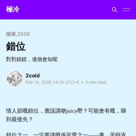
極冷
隨筆
,
2026
錯位
對對錯錯，邊個會知呢
2cold
Feb 14, 2026 14:14 UTC+8
•
2 min read
情人節嘅錯位，應該講啲juicy嘢？可能會有嘅，睇
到最後先？
錯位之一，一定要講嘅係至愛之一——書。平時返