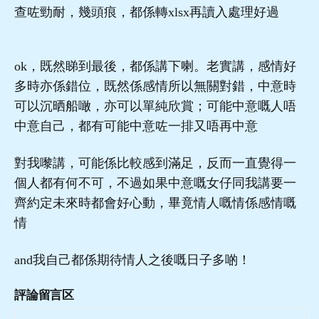
查咗勁耐，幾頭痕，都係轉xlsx再讀入處理好過
ok，既然睇到最後，都係講下喇。老實講，感情好
多時亦係錯位，既然係感情所以無關對錯，中意時
可以沉晒船噉，亦可以單純欣賞；可能中意嘅人唔
中意自己，都有可能中意咗一排又唔再中意
對我嚟講，可能係比較感到滿足，反而一直覺得一
個人都有何不可，不過如果中意嘅女仔同我講要一
齊約定未來時都會好心動，畢竟情人嘅情係感情嘅
情
and我自己都係期待情人之後嘅日子多啲！
評論留言区