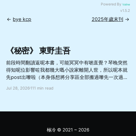
Powered By
Valine
v1.5.2
←
bye kcp
2025年歲末刊
→
《秘密》 東野圭吾
前段時間翻讀返呢本書，可能冥冥中有啲直覺？琴晚突然
得知呢位影響咗我都幾大嘅小說家離開人世，所以呢本就
先post出嚟啦（本身係想將分享區全部搬過嚟先一次過
update，噉就直接當重大預告啦 總體嚟講係一本從相對
Jul 28, 2026
111 min read
善良溫柔而又軟弱怕事嘅非典型成年男性嘅角度出發，寫
佢點樣面對亡妻轉生於愛女嘅巨大變故，兩方如何受限於
社會關注同自我約束而走向不幸嘅故事，當中對於人與人
如何交流相處理解都有幾深刻嘅描寫，舊身份同新身份嘅
協調同矛盾、人應該如何面對處理轉變亦都有唔少嘅啟發
希望呢本書，可以幫你暫時逃離呢個節奏越來越快嘅世
極冷
© 2021 ~ 2026
界，去體驗感受更多嘅樂趣同更多元嘅可能性，而更加愛